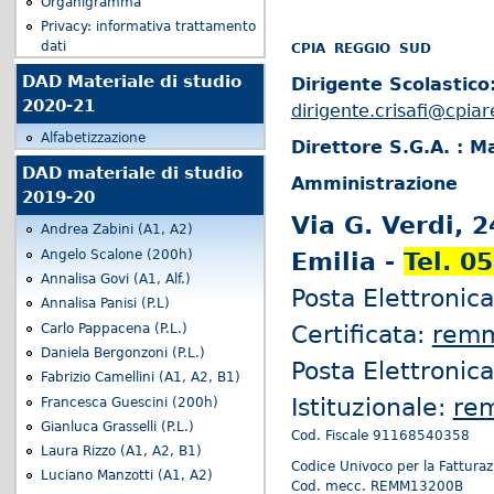
Organigramma
Privacy: informativa trattamento
dati
CPIA REGGIO SUD
DAD Materiale di studio
Dirigente Scolastico:
2020-21
dirigente.crisafi@cpiar
Alfabetizzazione
Direttore S.G.A. : M
DAD materiale di studio
Amministrazione
2019-20
Via G. Verdi, 
Andrea Zabini (A1, A2)
Angelo Scalone (200h)
Emilia -
Tel. 0
Annalisa Govi (A1, Alf.)
Posta Elettronica
Annalisa Panisi (P.L)
Certificata:
remm
Carlo Pappacena (P.L.)
Daniela Bergonzoni (P.L.)
Posta Elettronica
Fabrizio Camellini (A1, A2, B1)
Istituzionale:
re
Francesca Guescini (200h)
Gianluca Grasselli (P.L.)
Cod. Fiscale 91168540358
Laura Rizzo (A1, A2, B1)
Codice Univoco per la Fatturaz
Luciano Manzotti (A1, A2)
Cod. mecc. REMM13200B