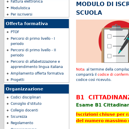
Fattura elettronica
MODULO DI ISCR
Modulistica
SCUOLA
Per iscriversi
Offerta formativa
PTOF
Percorsi di primo livello - I
periodo
Percorsi di primo livello - II
periodo
Percorsi di alfabetizzazione e
apprendimento lingua italiana
Nota
: al termine della compila
Ampliamento offerta formativa
comparirà il
codice di conferm
Progetti
codice così ricevuto.
Organizzazione
B1 CITTADINAN
Codici disciplinari
Consiglio d'stituto
Esame B1 Cittadinan
Collegio docenti
Iscrizioni chiuse per
Sicurezza
del numero massimo di
Regolamento