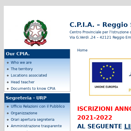
C.P.I.A. – Reggio
Centro Provinciale per l’Istruzione 
Via G.Verdi ,24 – 42121 Reggio Em
You are here
Home
Our CPIA.
Who we are
The territory
Locations associated
Head teacher
Documents to know CPIA
Segreteria - URP
Ufficio Relazioni con il Pubblico
ISCRIZIONI ANN
Organizzazione
2021-2022
Orari apertura segreteria
AL SEGUENTE
L
Amministrazione trasparente