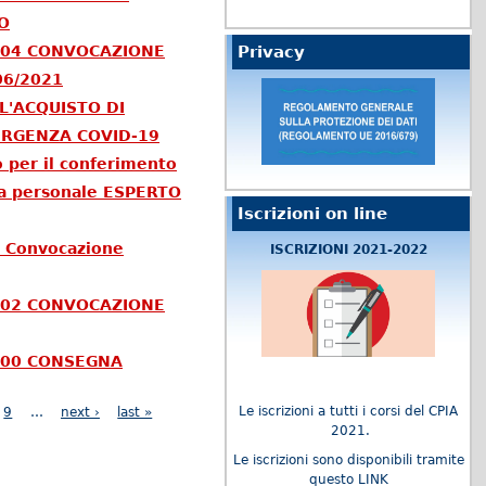
O
.104 CONVOCAZIONE
Privacy
06/2021
L'ACQUISTO DI
ERGENZA COVID-19
o per il conferimento
e a personale ESPERTO
Iscrizioni on line
3 Convocazione
ISCRIZIONI 2021-2022
,102 CONVOCAZIONE
.100 CONSEGNA
Le iscrizioni a tutti i corsi del CPIA
9
…
next ›
last »
2021.
Le iscrizioni sono disponibili tramite
questo
LINK