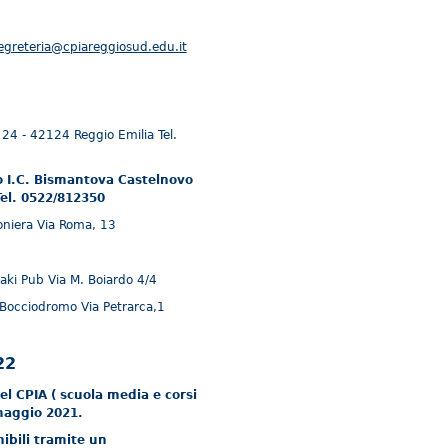
egreteria@cpiareggiosud.edu.it
, 24 - 42124 Reggio Emilia Tel.
 I.C. Bismantova Castelnovo
Tel. 0522/812350
oniera Via Roma, 13
aki Pub Via M. Boiardo 4/4
Bocciodromo Via Petrarca,1
22
 del CPIA ( scuola media e corsi
 maggio 2021.
nibili tramite un