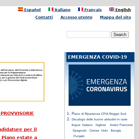
Español
Italiano
Français
English
Contatti
Accesso utente
Mappa del sito
Search form
Search
EMERGENZA COVID-19
I PROVVISORIE
P
iano di Ripartenza CPIA Reggio Sud
Decalogo delle buone abitudini in varie
lingue:
Italiano
Inglese
Arabo
Francese
didature per il
Spagnolo
Cinese
Urdu
Bangla
Punjabi
 Piano estate a