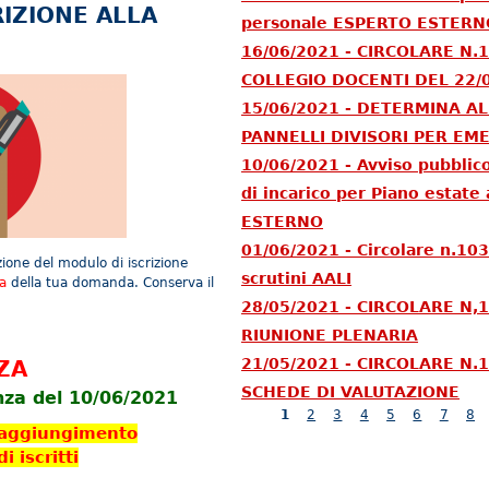
IZIONE ALLA
personale ESPERTO ESTERN
16/06/2021 - CIRCOLARE N
COLLEGIO DOCENTI DEL 22/
15/06/2021 - DETERMINA AL
PANNELLI DIVISORI PER EM
10/06/2021 - Avviso pubblic
di incarico per Piano estat
ESTERNO
01/06/2021 - Circolare n.10
zione del modulo di iscrizione
scrutini AALI
a
della tua domanda. Conserva il
28/05/2021 - CIRCOLARE N
RIUNIONE PLENARIA
21/05/2021 - CIRCOLARE N
ZA
SCHEDE DI VALUTAZIONE
za del 10/06/2021
Pages
1
2
3
4
5
6
7
8
 raggiungimento
 iscritti