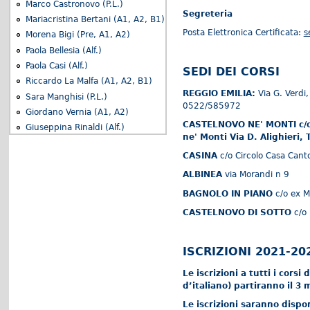
Marco Castronovo (P.L.)
Segreteria
Mariacristina Bertani (A1, A2, B1)
Posta Elettronica Certificata:
s
Morena Bigi (Pre, A1, A2)
Paola Bellesia (Alf.)
Paola Casi (Alf.)
SEDI DEI CORSI
Riccardo La Malfa (A1, A2, B1)
REGGIO EMILIA:
Via G. Verdi
Sara Manghisi (P.L.)
0522/585972
Giordano Vernia (A1, A2)
CASTELNOVO NE' MONTI c/o
Giuseppina Rinaldi (Alf.)
ne' Monti Via D. Alighieri, 
CASINA
c/o Circolo Casa Cant
ALBINEA
via Morandi n 9
BAGNOLO IN PIANO
c/o ex M
CASTELNOVO DI SOTTO
c/o 
ISCRIZIONI 2021-20
Le iscrizioni a tutti i corsi
d’italiano) partiranno il 3
Le iscrizioni saranno dispo