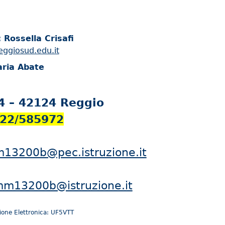
 Rossella Crisafi
eggiosud.edu.it
aria Abate
24 – 42124 Reggio
522/585972
13200b@pec.istruzione.it
mm13200b@istruzione.it
ione Elettronica: UF5VTT