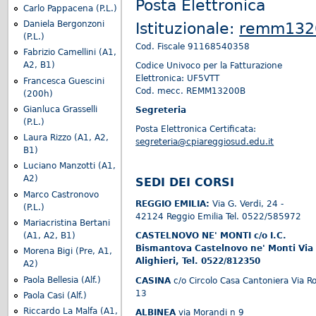
Posta Elettronica
Carlo Pappacena (P.L.)
Istituzionale:
remm1320
Daniela Bergonzoni
(P.L.)
Cod. Fiscale 91168540358
Fabrizio Camellini (A1,
A2, B1)
Codice Univoco per la Fatturazione
Elettronica: UF5VTT
Francesca Guescini
Cod. mecc. REMM13200B
(200h)
Gianluca Grasselli
Segreteria
(P.L.)
Posta Elettronica Certificata:
Laura Rizzo (A1, A2,
segreteria@cpiareggiosud.edu.it
B1)
Luciano Manzotti (A1,
A2)
SEDI DEI CORSI
Marco Castronovo
REGGIO EMILIA:
Via G. Verdi, 24 -
(P.L.)
42124 Reggio Emilia Tel. 0522/585972
Mariacristina Bertani
(A1, A2, B1)
CASTELNOVO NE' MONTI c/o I.C.
Bismantova Castelnovo ne' Monti Via
Morena Bigi (Pre, A1,
Alighieri, Tel. 0522/812350
A2)
Paola Bellesia (Alf.)
CASINA
c/o Circolo Casa Cantoniera Via R
13
Paola Casi (Alf.)
Riccardo La Malfa (A1,
ALBINEA
via Morandi n 9