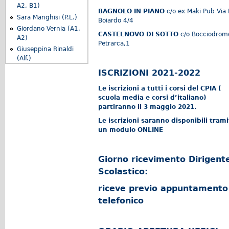
A2, B1)
BAGNOLO IN PIANO
c/o ex Maki Pub Via 
Sara Manghisi (P.L.)
Boiardo 4/4
Giordano Vernia (A1,
CASTELNOVO DI SOTTO
c/o Bocciodrom
A2)
Petrarca,1
Giuseppina Rinaldi
(Alf.)
ISCRIZIONI 2021-2022
Le iscrizioni a tutti i corsi del CPIA (
scuola media e corsi d’italiano)
partiranno il 3 maggio 2021.
Le iscrizioni saranno disponibili tram
un modulo ONLINE
Giorno ricevimento Dirigent
Scolastico:
riceve previo appuntamento
telefonico