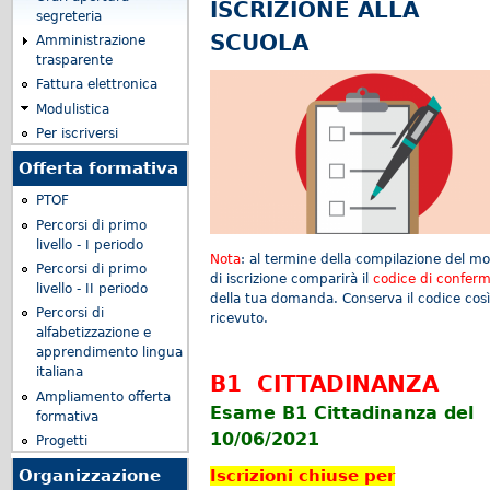
ISCRIZIONE ALLA
segreteria
SCUOLA
Amministrazione
trasparente
Fattura elettronica
Modulistica
Per iscriversi
Offerta formativa
PTOF
Percorsi di primo
livello - I periodo
Nota
: al termine della compilazione del m
Percorsi di primo
di iscrizione comparirà il
codice di confer
livello - II periodo
della tua domanda. Conserva il codice cos
Percorsi di
ricevuto.
alfabetizzazione e
apprendimento lingua
italiana
B1 CITTADINANZA
Ampliamento offerta
Esame B1 Cittadinanza del
formativa
10/06/2021
Progetti
Iscrizioni chiuse per
Organizzazione