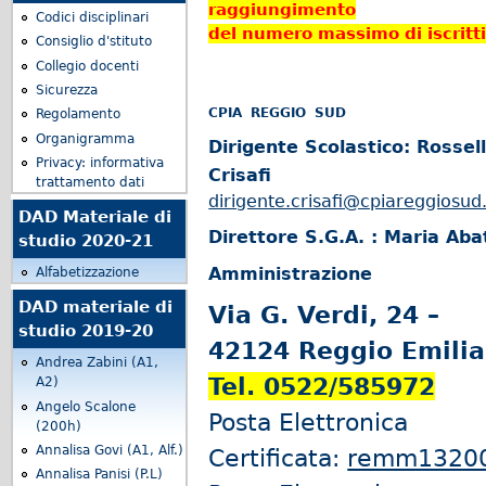
raggiungimento
Codici disciplinari
del numero massimo di iscritt
Consiglio d'stituto
Collegio docenti
Sicurezza
CPIA REGGIO SUD
Regolamento
Organigramma
Dirigente Scolastico: Rossel
Privacy: informativa
Crisafi
trattamento dati
dirigente.crisafi@cpiareggiosud.
DAD Materiale di
Direttore S.G.A. : Maria Aba
studio 2020-21
Amministrazione
Alfabetizzazione
DAD materiale di
Via G. Verdi, 24 –
studio 2019-20
42124 Reggio Emilia
Andrea Zabini (A1,
Tel. 0522/585972
A2)
Angelo Scalone
Posta Elettronica
(200h)
Annalisa Govi (A1, Alf.)
Certificata:
remm13200b
Annalisa Panisi (P.L)